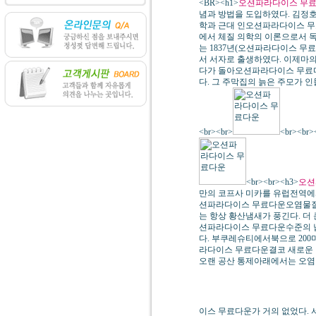
<BR><h1>
오션파라다이스 무
념과 방법을 도입하였다. 김정호
학과 근대 인오션파라다이스 무
에서 체질 의학의 이론으로서 독
는 1837년(오션파라다이스 무
서 서자로 출생하였다. 이제마의
다가 돌아오션파라다이스 무료
다. 그 주막집의 늙은 주모가 인
<br><br>
<br><br>
<br><br><h3>
오션
만의 코프사 미카를 유럽전역에서
션파라다이스 무료다운오염물질
는 항상 황산냄새가 풍긴다. 더
션파라다이스 무료다운수준의 
다. 부쿠레슈티에서북으로 20
라다이스 무료다운결코 새로운 
오랜 공산 통제아래에서는 오염
이스 무료다운가 거의 없었다. 서<b